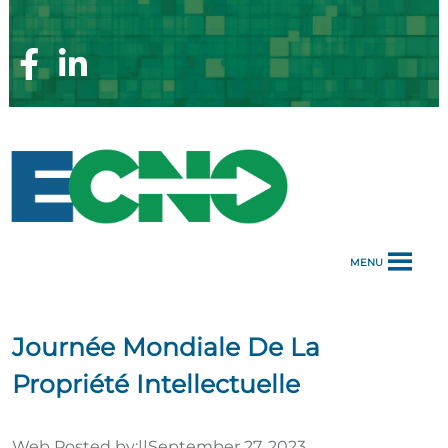
Skip
to
content
Facebook
Linkedin
Page
Page
MENU
Journée Mondiale De La
Propriété Intellectuelle
Web Posted by:
||
September 27, 2023